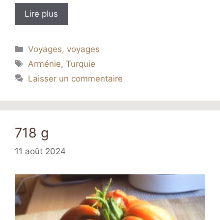
Lire plus
Catégories
Voyages, voyages
Étiquettes
Arménie
,
Turquie
Laisser un commentaire
718 g
11 août 2024