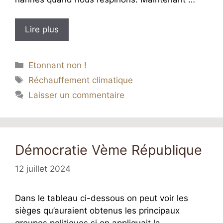
Lire plus
Catégories
Etonnant non !
Étiquettes
Réchauffement climatique
Laisser un commentaire
Démocratie Vème République
12 juillet 2024
Dans le tableau ci-dessous on peut voir les
sièges qu’auraient obtenus les principaux
groupes politiques si on appliquait la