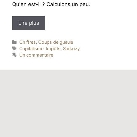
Qu'en est-il ? Calculons un peu.
Lire plus
Catégories
Chiffres
,
Coups de gueule
Étiquettes
Capitalisme
,
Impôts
,
Sarkozy
Un commentaire