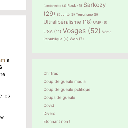
Sarkozy
Rock
(6)
Randonnées
(4)
(29)
Sécurité
(5)
Terrorisme
(5)
Ultralibéralisme
(18)
UMP
(6)
Vosges
(52)
USA
(11)
Vème
Web
(7)
République
(6)
am
a
S
Chiffres
tre
Coup de gueule média
Coup de gueule politique
e les
Coups de gueule
Covid
Divers
es
Etonnant non !