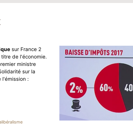
t
tique
sur France 2
titre de l'économie.
remier ministre
olidarité sur la
 l'émission :
alibéralisme