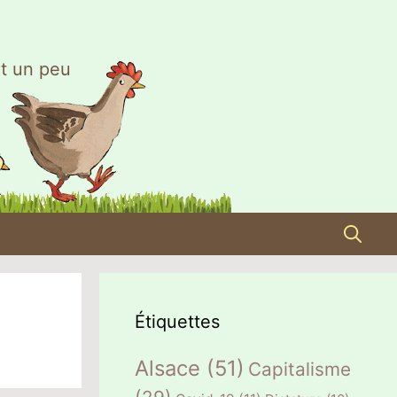
t un peu
Étiquettes
Alsace
(51)
Capitalisme