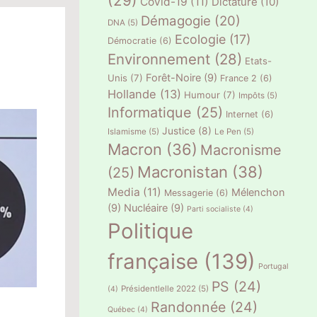
(29)
Covid-19
(11)
Dictature
(10)
Démagogie
(20)
DNA
(5)
Ecologie
(17)
Démocratie
(6)
Environnement
(28)
Etats-
Forêt-Noire
(9)
Unis
(7)
France 2
(6)
Hollande
(13)
Humour
(7)
Impôts
(5)
Informatique
(25)
Internet
(6)
Justice
(8)
Islamisme
(5)
Le Pen
(5)
Macron
(36)
Macronisme
Macronistan
(38)
(25)
Media
(11)
Mélenchon
Messagerie
(6)
(9)
Nucléaire
(9)
Parti socialiste
(4)
Politique
française
(139)
Portugal
PS
(24)
Présidentlelle 2022
(5)
(4)
Randonnée
(24)
Québec
(4)