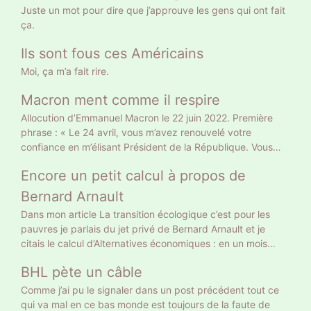
Juste un mot pour dire que j’approuve les gens qui ont fait
ça.
Ils sont fous ces Américains
Moi, ça m’a fait rire.
Macron ment comme il respire
Allocution d’Emmanuel Macron le 22 juin 2022. Première
phrase : « Le 24 avril, vous m’avez renouvelé votre
confiance en m’élisant Président de la République. Vous
l’avez fait sur le fondement d’un projet clair, et en me
Encore un petit calcul à propos de
donnant une légitimité claire. » Gros mensonge. Le 10 avril
il a eu 9 783058 voix soit 27,85% des suffrages exprimés
Bernard Arnault
et 20% des inscrits. Un Français sur 5 a approuvé son
Dans mon article La transition écologique c’est pour les
projet tellement clair : retraite à 65 ans et allocataires du
pauvres je parlais du jet privé de Bernard Arnault et je
RSA au turbin. Vous vous rappelez autre chose, vous ? Le
citais le calcul d’Alternatives économiques : en un mois
24 avril 18 768 639 électeurs ont voté Macron, le double.
Bernard Arnault a la même empreinte carbone qu’un
Donc la moitié n’ont pas voté pour son projet mais pour
BHL pète un câble
Français moyen en 18 ans. On peut calculer autrement. 18
faire barrage à Marine Le Pen. Curieusement, sur les
ans ce sont 216 mois. Donc Bernard Arnault a la même
Comme j’ai pu le signaler dans un post précédent tout ce
chaînes d’info on commente, dans la presse écrite on
empreinte carbone que 216 Français moyens. Et encore on
qui va mal en ce bas monde est toujours de la faute de
éditorialise. Peu ont pointé ce mensonge initial. Comment