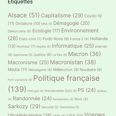
Étiquettes
Alsace
(51)
Capitalisme
(29)
Covid-19
Démagogie
(20)
(11)
Dictature
(10)
DNA
(5)
Environnement
Ecologie
(17)
Démocratie
(6)
(28)
Hollande
Forêt-Noire
(9)
Etats-Unis
(7)
France 2
(6)
Informatique
(25)
(13)
Humour
(7)
Internet
Impôts
(5)
Macron
(36)
Justice
(8)
(6)
Islamisme
(5)
Le Pen
(5)
Macronistan
(38)
Macronisme
(25)
Media
(11)
Mélenchon
(9)
Nucléaire
(9)
Messagerie
(6)
Politique française
Parti socialiste
(4)
(139)
PS
(24)
Présidentlelle 2022
(5)
Portugal
(4)
Québec
Randonnée
(24)
Rock
(6)
(4)
Randonnées
(4)
Sarkozy
(29)
Sécurité
(5)
Terrorisme
(5)
Vosges
Ultralibéralisme
(18)
USA
(11)
UMP
(6)