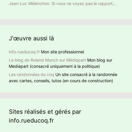
ne parle que de son jet privé. Ni de son yacht privé de 101
Jean-Luc Mélenchon. Si vous ne voyez pas le rapport
faire confiance à quelqu’un qui ment dès la première
m de long, 27 équipiers et jusqu’à 16 passagers, ni de ses
entre cette pauvre dame et Méluche, BHL lui le voit. À
phrase ?
nombreuses résidences, toutes climatisées. Qui se
noter que BHL ajoute des hashtag en anglais pour donner
ressemble s’assemble
un retentissement international à sa détestation de Jean-
Luc Mélenchon.
J'œuvre aussi là
info.rueducoq.fr
Mon site professionnel
Le blog de Roland Munch sur Médiapart
Mon blog sur
Mediapart (consacré uniquement à la politique)
Les randonnées du coq
Un site consacré à la randonnée
avec cartes, conseils, tutos (en cours de construction)
Sites réalisés et gérés par
info.rueducoq.fr