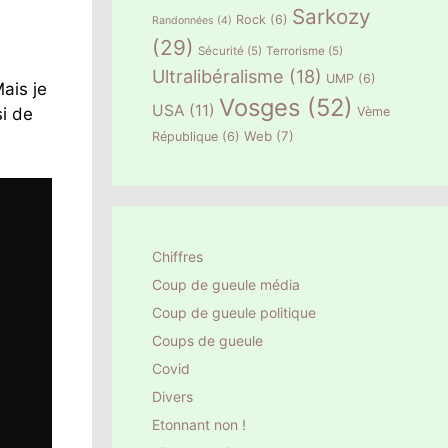
Sarkozy
Rock
(6)
Randonnées
(4)
(29)
Sécurité
(5)
Terrorisme
(5)
Ultralibéralisme
(18)
UMP
(6)
Mais je
Vosges
(52)
USA
(11)
Vème
si de
Web
(7)
République
(6)
Chiffres
Coup de gueule média
Coup de gueule politique
Coups de gueule
Covid
Divers
Etonnant non !