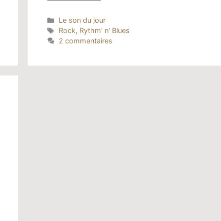
Catégories
Le son du jour
Étiquettes
Rock
,
Rythm' n' Blues
2 commentaires