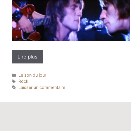
Lire plus
Catégories
Le son du jour
Étiquettes
Rock
Laisser un commentaire