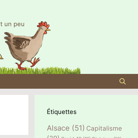
t un peu
Étiquettes
Alsace
(51)
Capitalisme