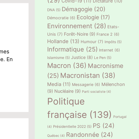
(29)
Covid-19
(11)
Dictature
(10)
Démagogie
(20)
DNA
(5)
Ecologie
(17)
Démocratie
(6)
Environnement
(28)
Etats-
Forêt-Noire
(9)
Unis
(7)
France 2
(6)
Hollande
(13)
Humour
(7)
Impôts
(5)
Informatique
(25)
Internet
(6)
 mes
Justice
(8)
Islamisme
(5)
Le Pen
(5)
ge. En
Macron
(36)
Macronisme
Macronistan
(38)
(25)
Media
(11)
Mélenchon
Messagerie
(6)
(9)
Nucléaire
(9)
Parti socialiste
(4)
Politique
française
(139)
Portugal
PS
(24)
Présidentlelle 2022
(5)
(4)
Randonnée
(24)
Québec
(4)