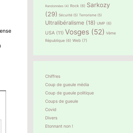
Sarkozy
Rock
(6)
Randonnées
(4)
(29)
Sécurité
(5)
Terrorisme
(5)
Ultralibéralisme
(18)
UMP
(6)
Vosges
(52)
mense
USA
(11)
Vème
s
Web
(7)
République
(6)
u
Chiffres
Coup de gueule média
Coup de gueule politique
Coups de gueule
Covid
Divers
Etonnant non !