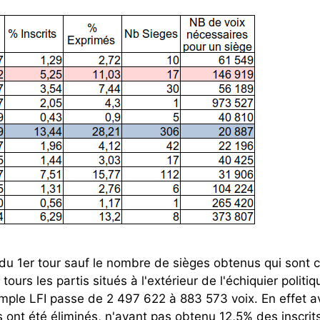
du 1er tour sauf le nombre de sièges obtenus qui sont 
urs les partis situés à l'extérieur de l'échiquier politiq
mple LFI passe de 2 497 622 à 883 573 voix. En effet a
s ont été éliminés, n'ayant pas obtenu 12,5% des inscrit