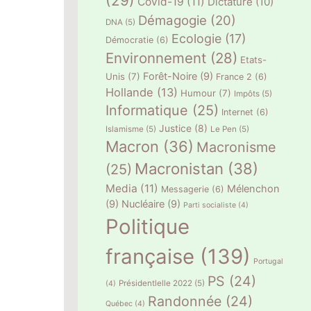
(29)
Covid-19
(11)
Dictature
(10)
Démagogie
(20)
DNA
(5)
Ecologie
(17)
Démocratie
(6)
Environnement
(28)
Etats-
Forêt-Noire
(9)
Unis
(7)
France 2
(6)
Hollande
(13)
Humour
(7)
Impôts
(5)
Informatique
(25)
Internet
(6)
Justice
(8)
Islamisme
(5)
Le Pen
(5)
Macron
(36)
Macronisme
Macronistan
(38)
(25)
Media
(11)
Mélenchon
Messagerie
(6)
(9)
Nucléaire
(9)
Parti socialiste
(4)
Politique
française
(139)
Portugal
PS
(24)
Présidentlelle 2022
(5)
(4)
Randonnée
(24)
Québec
(4)