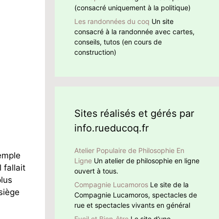
(consacré uniquement à la politique)
Les randonnées du coq
Un site
consacré à la randonnée avec cartes,
conseils, tutos (en cours de
construction)
Sites réalisés et gérés par
info.rueducoq.fr
Atelier Populaire de Philosophie En
xemple
Ligne
Un atelier de philosophie en ligne
fallait
ouvert à tous.
plus
Compagnie Lucamoros
Le site de la
 siège
Compagnie Lucamoros, spectacles de
rue et spectacles vivants en général
Eveil et Bien-être
Le site d’une