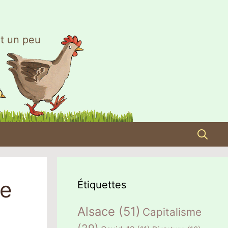
t un peu
me
Étiquettes
Alsace
(51)
Capitalisme