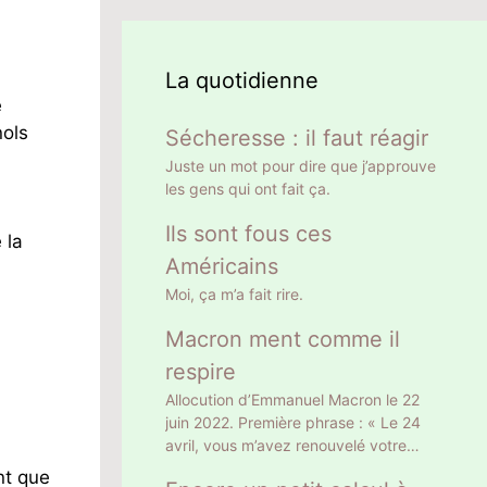
La quotidienne
e
nols
Sécheresse : il faut réagir
Juste un mot pour dire que j’approuve
les gens qui ont fait ça.
Ils sont fous ces
 la
Américains
Moi, ça m’a fait rire.
Macron ment comme il
respire
Allocution d’Emmanuel Macron le 22
juin 2022. Première phrase : « Le 24
avril, vous m’avez renouvelé votre
confiance en m’élisant Président de la
nt que