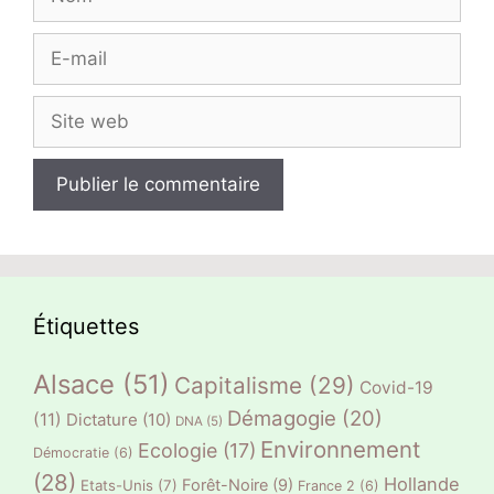
E-
mail
Site
web
Étiquettes
Alsace
(51)
Capitalisme
(29)
Covid-19
Démagogie
(20)
(11)
Dictature
(10)
DNA
(5)
Environnement
Ecologie
(17)
Démocratie
(6)
(28)
Hollande
Forêt-Noire
(9)
Etats-Unis
(7)
France 2
(6)