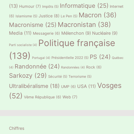
Informatique
(25)
(13)
Humour
(7)
Internet
Impôts
(5)
Macron
(36)
Justice
(8)
(6)
Islamisme
(5)
Le Pen
(5)
Macronistan
(38)
Macronisme
(25)
Media
(11)
Mélenchon
(9)
Nucléaire
(9)
Messagerie
(6)
Politique française
Parti socialiste
(4)
(139)
PS
(24)
Présidentlelle 2022
(5)
Portugal
(4)
Québec
Randonnée
(24)
Rock
(6)
(4)
Randonnées
(4)
Sarkozy
(29)
Sécurité
(5)
Terrorisme
(5)
Vosges
Ultralibéralisme
(18)
USA
(11)
UMP
(6)
(52)
Web
(7)
Vème République
(6)
Chiffres