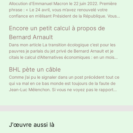
Allocution d’Emmanuel Macron le 22 juin 2022. Première
phrase : « Le 24 avril, vous m’avez renouvelé votre
confiance en m’élisant Président de la République. Vous
l’avez fait sur le fondement d’un projet clair, et en me
Encore un petit calcul à propos de
donnant une légitimité claire. » Gros mensonge. Le 10 avril
il a eu 9 783058 voix soit 27,85% des suffrages exprimés
Bernard Arnault
et 20% des inscrits. Un Français sur 5 a approuvé son
Dans mon article La transition écologique c’est pour les
projet tellement clair : retraite à 65 ans et allocataires du
pauvres je parlais du jet privé de Bernard Arnault et je
RSA au turbin. Vous vous rappelez autre chose, vous ? Le
citais le calcul d’Alternatives économiques : en un mois
24 avril 18 768 639 électeurs ont voté Macron, le double.
Bernard Arnault a la même empreinte carbone qu’un
Donc la moitié n’ont pas voté pour son projet mais pour
BHL pète un câble
Français moyen en 18 ans. On peut calculer autrement. 18
faire barrage à Marine Le Pen. Curieusement, sur les
ans ce sont 216 mois. Donc Bernard Arnault a la même
Comme j’ai pu le signaler dans un post précédent tout ce
chaînes d’info on commente, dans la presse écrite on
empreinte carbone que 216 Français moyens. Et encore on
qui va mal en ce bas monde est toujours de la faute de
éditorialise. Peu ont pointé ce mensonge initial. Comment
ne parle que de son jet privé. Ni de son yacht privé de 101
Jean-Luc Mélenchon. Si vous ne voyez pas le rapport
faire confiance à quelqu’un qui ment dès la première
m de long, 27 équipiers et jusqu’à 16 passagers, ni de ses
entre cette pauvre dame et Méluche, BHL lui le voit. À
phrase ?
nombreuses résidences, toutes climatisées. Qui se
noter que BHL ajoute des hashtag en anglais pour donner
ressemble s’assemble
un retentissement international à sa détestation de Jean-
Luc Mélenchon.
J'œuvre aussi là