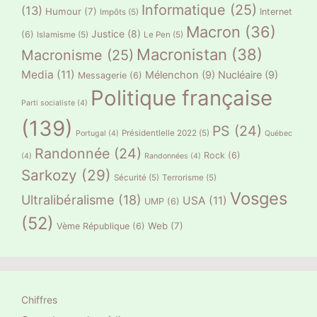
Informatique
(25)
(13)
Humour
(7)
Internet
Impôts
(5)
Macron
(36)
Justice
(8)
(6)
Islamisme
(5)
Le Pen
(5)
Macronistan
(38)
Macronisme
(25)
Media
(11)
Mélenchon
(9)
Nucléaire
(9)
Messagerie
(6)
Politique française
Parti socialiste
(4)
(139)
PS
(24)
Présidentlelle 2022
(5)
Portugal
(4)
Québec
Randonnée
(24)
Rock
(6)
(4)
Randonnées
(4)
Sarkozy
(29)
Sécurité
(5)
Terrorisme
(5)
Vosges
Ultralibéralisme
(18)
USA
(11)
UMP
(6)
(52)
Web
(7)
Vème République
(6)
Chiffres