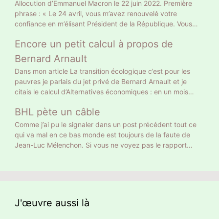
Allocution d’Emmanuel Macron le 22 juin 2022. Première
phrase : « Le 24 avril, vous m’avez renouvelé votre
confiance en m’élisant Président de la République. Vous
l’avez fait sur le fondement d’un projet clair, et en me
Encore un petit calcul à propos de
donnant une légitimité claire. » Gros mensonge. Le 10 avril
il a eu 9 783058 voix soit 27,85% des suffrages exprimés
Bernard Arnault
et 20% des inscrits. Un Français sur 5 a approuvé son
Dans mon article La transition écologique c’est pour les
projet tellement clair : retraite à 65 ans et allocataires du
pauvres je parlais du jet privé de Bernard Arnault et je
RSA au turbin. Vous vous rappelez autre chose, vous ? Le
citais le calcul d’Alternatives économiques : en un mois
24 avril 18 768 639 électeurs ont voté Macron, le double.
Bernard Arnault a la même empreinte carbone qu’un
Donc la moitié n’ont pas voté pour son projet mais pour
BHL pète un câble
Français moyen en 18 ans. On peut calculer autrement. 18
faire barrage à Marine Le Pen. Curieusement, sur les
ans ce sont 216 mois. Donc Bernard Arnault a la même
Comme j’ai pu le signaler dans un post précédent tout ce
chaînes d’info on commente, dans la presse écrite on
empreinte carbone que 216 Français moyens. Et encore on
qui va mal en ce bas monde est toujours de la faute de
éditorialise. Peu ont pointé ce mensonge initial. Comment
ne parle que de son jet privé. Ni de son yacht privé de 101
Jean-Luc Mélenchon. Si vous ne voyez pas le rapport
faire confiance à quelqu’un qui ment dès la première
m de long, 27 équipiers et jusqu’à 16 passagers, ni de ses
entre cette pauvre dame et Méluche, BHL lui le voit. À
phrase ?
nombreuses résidences, toutes climatisées. Qui se
noter que BHL ajoute des hashtag en anglais pour donner
ressemble s’assemble
un retentissement international à sa détestation de Jean-
Luc Mélenchon.
J'œuvre aussi là