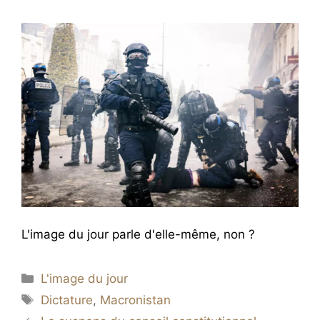
L'image du jour parle d'elle-même, non ?
Catégories
L'image du jour
Étiquettes
Dictature
,
Macronistan