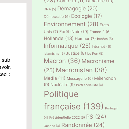
(29)
Covid-19
(11)
Dictature
(10)
Démagogie
(20)
DNA
(5)
Ecologie
(17)
Démocratie
(6)
Environnement
(28)
Etats-
Forêt-Noire
(9)
Unis
(7)
France 2
(6)
Hollande
(13)
Humour
(7)
Impôts
(5)
Informatique
(25)
Internet
(6)
Justice
(8)
Islamisme
(5)
Le Pen
(5)
Macron
(36)
 subi
Macronisme
voir,
Macronistan
(38)
(25)
eci :
Media
(11)
Mélenchon
Messagerie
(6)
(9)
Nucléaire
(9)
Parti socialiste
(4)
Politique
française
(139)
Portugal
PS
(24)
Présidentlelle 2022
(5)
(4)
Randonnée
(24)
Québec
(4)