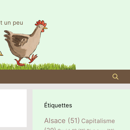
t un peu
Étiquettes
Alsace
(51)
Capitalisme