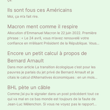
Ils sont fous ces Américains
Moi, ça m’a fait rire.
Macron ment comme il respire
Allocution d’Emmanuel Macron le 22 juin 2022. Première
phrase : « Le 24 avril, vous m’avez renouvelé votre
confiance en m’élisant Président de la République. Vous
l’avez fait sur le fondement d’un projet clair, et en me
Encore un petit calcul à propos de
donnant une légitimité claire. » Gros mensonge. Le 10 avril
il a eu 9 783058 voix soit 27,85% des suffrages exprimés
Bernard Arnault
et 20% des inscrits. Un Français sur 5 a approuvé son
Dans mon article La transition écologique c’est pour les
projet tellement clair : retraite à 65 ans et allocataires du
pauvres je parlais du jet privé de Bernard Arnault et je
RSA au turbin. Vous vous rappelez autre chose, vous ? Le
citais le calcul d’Alternatives économiques : en un mois
24 avril 18 768 639 électeurs ont voté Macron, le double.
Bernard Arnault a la même empreinte carbone qu’un
Donc la moitié n’ont pas voté pour son projet mais pour
BHL pète un câble
Français moyen en 18 ans. On peut calculer autrement. 18
faire barrage à Marine Le Pen. Curieusement, sur les
ans ce sont 216 mois. Donc Bernard Arnault a la même
Comme j’ai pu le signaler dans un post précédent tout ce
chaînes d’info on commente, dans la presse écrite on
empreinte carbone que 216 Français moyens. Et encore on
qui va mal en ce bas monde est toujours de la faute de
éditorialise. Peu ont pointé ce mensonge initial. Comment
ne parle que de son jet privé. Ni de son yacht privé de 101
Jean-Luc Mélenchon. Si vous ne voyez pas le rapport
faire confiance à quelqu’un qui ment dès la première
m de long, 27 équipiers et jusqu’à 16 passagers, ni de ses
entre cette pauvre dame et Méluche, BHL lui le voit. À