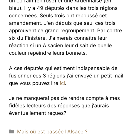
un Lorrain (en rose) et une Ardennaise (en
bleu). Il y a 49 députés dans les trois régions
concernées. Seuls trois ont repoussé cet
amendement. J'en déduis que seul ces trois
approuvent ce grand regroupement. Par contre
six du Finistère. J'aimerais connaître leur
réaction si un Alsacien leur disait de quelle
couleur repeindre leurs bonnets.
A ces députés qui estiment indispensable de
fusionner ces 3 régions j'ai envoyé un petit mail
que vous pouvez lire
ici
.
Je ne manquerai pas de rendre compte à mes
fidèles lecteurs des réponses que j'aurais
éventuellement reçues?
Catégories
Mais où est passée l'Alsace ?