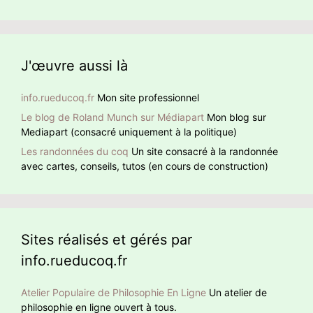
phrase ?
nombreuses résidences, toutes climatisées. Qui se
noter que BHL ajoute des hashtag en anglais pour donner
ressemble s’assemble
un retentissement international à sa détestation de Jean-
Luc Mélenchon.
J'œuvre aussi là
info.rueducoq.fr
Mon site professionnel
Le blog de Roland Munch sur Médiapart
Mon blog sur
Mediapart (consacré uniquement à la politique)
Les randonnées du coq
Un site consacré à la randonnée
avec cartes, conseils, tutos (en cours de construction)
Sites réalisés et gérés par
info.rueducoq.fr
Atelier Populaire de Philosophie En Ligne
Un atelier de
philosophie en ligne ouvert à tous.