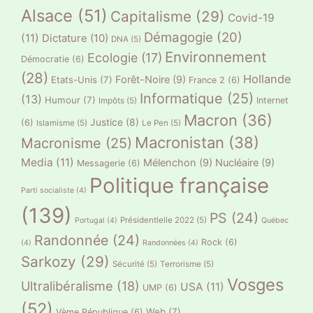
Alsace
(51)
Capitalisme
(29)
Covid-19
Démagogie
(20)
(11)
Dictature
(10)
DNA
(5)
Environnement
Ecologie
(17)
Démocratie
(6)
(28)
Hollande
Forêt-Noire
(9)
Etats-Unis
(7)
France 2
(6)
Informatique
(25)
(13)
Humour
(7)
Internet
Impôts
(5)
Macron
(36)
Justice
(8)
(6)
Islamisme
(5)
Le Pen
(5)
Macronistan
(38)
Macronisme
(25)
Media
(11)
Mélenchon
(9)
Nucléaire
(9)
Messagerie
(6)
Politique française
Parti socialiste
(4)
(139)
PS
(24)
Présidentlelle 2022
(5)
Portugal
(4)
Québec
Randonnée
(24)
Rock
(6)
(4)
Randonnées
(4)
Sarkozy
(29)
Sécurité
(5)
Terrorisme
(5)
Vosges
Ultralibéralisme
(18)
USA
(11)
UMP
(6)
(52)
Web
(7)
Vème République
(6)