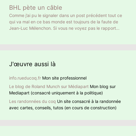
Bernard Arnault a la même empreinte carbone qu’un
Donc la moitié n’ont pas voté pour son projet mais pour
BHL pète un câble
Français moyen en 18 ans. On peut calculer autrement. 18
faire barrage à Marine Le Pen. Curieusement, sur les
ans ce sont 216 mois. Donc Bernard Arnault a la même
Comme j’ai pu le signaler dans un post précédent tout ce
chaînes d’info on commente, dans la presse écrite on
empreinte carbone que 216 Français moyens. Et encore on
qui va mal en ce bas monde est toujours de la faute de
éditorialise. Peu ont pointé ce mensonge initial. Comment
ne parle que de son jet privé. Ni de son yacht privé de 101
Jean-Luc Mélenchon. Si vous ne voyez pas le rapport
faire confiance à quelqu’un qui ment dès la première
m de long, 27 équipiers et jusqu’à 16 passagers, ni de ses
entre cette pauvre dame et Méluche, BHL lui le voit. À
phrase ?
nombreuses résidences, toutes climatisées. Qui se
noter que BHL ajoute des hashtag en anglais pour donner
ressemble s’assemble
un retentissement international à sa détestation de Jean-
Luc Mélenchon.
J'œuvre aussi là
info.rueducoq.fr
Mon site professionnel
Le blog de Roland Munch sur Médiapart
Mon blog sur
Mediapart (consacré uniquement à la politique)
Les randonnées du coq
Un site consacré à la randonnée
avec cartes, conseils, tutos (en cours de construction)