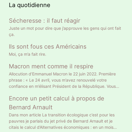
La quotidienne
Sécheresse : il faut réagir
Juste un mot pour dire que j’approuve les gens qui ont fait
ça.
Ils sont fous ces Américains
Moi, ça m’a fait rire.
Macron ment comme il respire
Allocution d’Emmanuel Macron le 22 juin 2022. Première
phrase : « Le 24 avril, vous m’avez renouvelé votre
confiance en m’élisant Président de la République. Vous
l’avez fait sur le fondement d’un projet clair, et en me
Encore un petit calcul à propos de
donnant une légitimité claire. » Gros mensonge. Le 10 avril
il a eu 9 783058 voix soit 27,85% des suffrages exprimés
Bernard Arnault
et 20% des inscrits. Un Français sur 5 a approuvé son
Dans mon article La transition écologique c’est pour les
projet tellement clair : retraite à 65 ans et allocataires du
pauvres je parlais du jet privé de Bernard Arnault et je
RSA au turbin. Vous vous rappelez autre chose, vous ? Le
citais le calcul d’Alternatives économiques : en un mois
24 avril 18 768 639 électeurs ont voté Macron, le double.