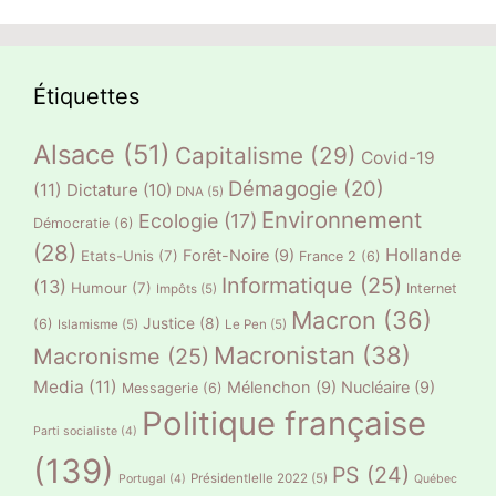
Étiquettes
Alsace
(51)
Capitalisme
(29)
Covid-19
Démagogie
(20)
(11)
Dictature
(10)
DNA
(5)
Environnement
Ecologie
(17)
Démocratie
(6)
(28)
Hollande
Forêt-Noire
(9)
Etats-Unis
(7)
France 2
(6)
Informatique
(25)
(13)
Humour
(7)
Internet
Impôts
(5)
Macron
(36)
Justice
(8)
(6)
Islamisme
(5)
Le Pen
(5)
Macronistan
(38)
Macronisme
(25)
Media
(11)
Mélenchon
(9)
Nucléaire
(9)
Messagerie
(6)
Politique française
Parti socialiste
(4)
(139)
PS
(24)
Présidentlelle 2022
(5)
Portugal
(4)
Québec