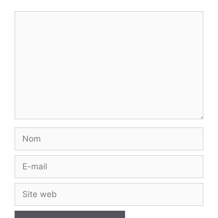
Commentaire
Nom
E-
mail
Site
web