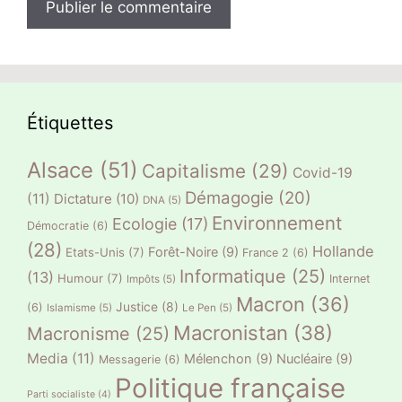
Étiquettes
Alsace
(51)
Capitalisme
(29)
Covid-19
Démagogie
(20)
(11)
Dictature
(10)
DNA
(5)
Environnement
Ecologie
(17)
Démocratie
(6)
(28)
Hollande
Forêt-Noire
(9)
Etats-Unis
(7)
France 2
(6)
Informatique
(25)
(13)
Humour
(7)
Internet
Impôts
(5)
Macron
(36)
Justice
(8)
(6)
Islamisme
(5)
Le Pen
(5)
Macronistan
(38)
Macronisme
(25)
Media
(11)
Mélenchon
(9)
Nucléaire
(9)
Messagerie
(6)
Politique française
Parti socialiste
(4)