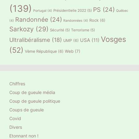
(139)
PS
(24)
Présidentlelle 2022
(5)
Portugal
(4)
Québec
Randonnée
(24)
Rock
(6)
(4)
Randonnées
(4)
Sarkozy
(29)
Sécurité
(5)
Terrorisme
(5)
Vosges
Ultralibéralisme
(18)
USA
(11)
UMP
(6)
(52)
Web
(7)
Vème République
(6)
Chiffres
Coup de gueule média
Coup de gueule politique
Coups de gueule
Covid
Divers
Etonnant non !