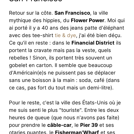
Retour sur la côte.
San Francisco
, la ville
mythique des hippies, du
Flower Power
. Moi qui
ai porté il y a 40 ans des jeans patte d'éléphant
avec des tee-shirt
tie & dye
, j'ai été bien déçu.
Ce qu'il en reste : dans le
Financial District
ils
portent la cravate mais pas la veste, quels
rebelles ! Sinon, ils portent très souvent un
gobelet en carton. Il semble que beaucoup
d'Américain(e)s ne puissent pas se déplacer
sans une boisson à la main : soda, café (dans
ce cas, pas fort du tout mais un demi-litre).
Pour le reste, c'est la ville des États-Unis où je
me suis senti le plus "touriste". Entre les deux
heures de queue (que nous n'avons pas faite)
pour prendre le
câble-car
, le
Pier 39
et ses
otaries puantes, le
Fisherman'Wharf
et ses