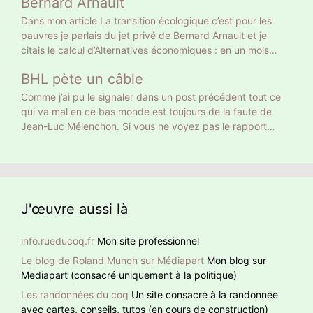
Bernard Arnault
et 20% des inscrits. Un Français sur 5 a approuvé son
Dans mon article La transition écologique c’est pour les
projet tellement clair : retraite à 65 ans et allocataires du
pauvres je parlais du jet privé de Bernard Arnault et je
RSA au turbin. Vous vous rappelez autre chose, vous ? Le
citais le calcul d’Alternatives économiques : en un mois
24 avril 18 768 639 électeurs ont voté Macron, le double.
Bernard Arnault a la même empreinte carbone qu’un
Donc la moitié n’ont pas voté pour son projet mais pour
BHL pète un câble
Français moyen en 18 ans. On peut calculer autrement. 18
faire barrage à Marine Le Pen. Curieusement, sur les
ans ce sont 216 mois. Donc Bernard Arnault a la même
Comme j’ai pu le signaler dans un post précédent tout ce
chaînes d’info on commente, dans la presse écrite on
empreinte carbone que 216 Français moyens. Et encore on
qui va mal en ce bas monde est toujours de la faute de
éditorialise. Peu ont pointé ce mensonge initial. Comment
ne parle que de son jet privé. Ni de son yacht privé de 101
Jean-Luc Mélenchon. Si vous ne voyez pas le rapport
faire confiance à quelqu’un qui ment dès la première
m de long, 27 équipiers et jusqu’à 16 passagers, ni de ses
entre cette pauvre dame et Méluche, BHL lui le voit. À
phrase ?
nombreuses résidences, toutes climatisées. Qui se
noter que BHL ajoute des hashtag en anglais pour donner
ressemble s’assemble
un retentissement international à sa détestation de Jean-
Luc Mélenchon.
J'œuvre aussi là
info.rueducoq.fr
Mon site professionnel
Le blog de Roland Munch sur Médiapart
Mon blog sur
Mediapart (consacré uniquement à la politique)
Les randonnées du coq
Un site consacré à la randonnée
avec cartes, conseils, tutos (en cours de construction)