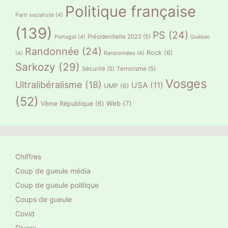
Politique française
Parti socialiste
(4)
(139)
PS
(24)
Présidentlelle 2022
(5)
Portugal
(4)
Québec
Randonnée
(24)
Rock
(6)
(4)
Randonnées
(4)
Sarkozy
(29)
Sécurité
(5)
Terrorisme
(5)
Vosges
Ultralibéralisme
(18)
USA
(11)
UMP
(6)
(52)
Web
(7)
Vème République
(6)
Chiffres
Coup de gueule média
Coup de gueule politique
Coups de gueule
Covid
Divers