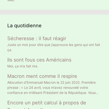
La quotidienne
Sécheresse : il faut réagir
Juste un mot pour dire que j’approuve les gens qui ont fait
ça.
Ils sont fous ces Américains
Moi, ça m’a fait rire.
Macron ment comme il respire
Allocution d’Emmanuel Macron le 22 juin 2022. Première
phrase : « Le 24 avril, vous m’avez renouvelé votre
confiance en m’élisant Président de la République. Vous
l’avez fait sur le fondement d’un projet clair, et en me
Encore un petit calcul à propos de
donnant une légitimité claire. » Gros mensonge. Le 10 avril
il a eu 9 783058 voix soit 27,85% des suffrages exprimés