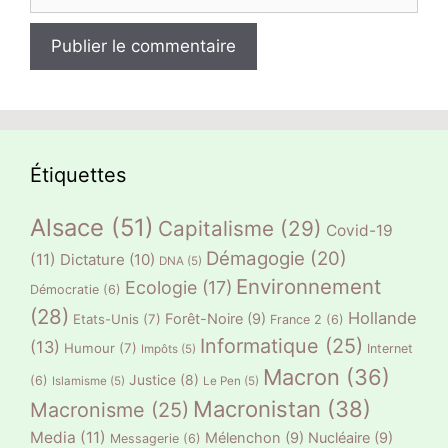
web
Étiquettes
Alsace
(51)
Capitalisme
(29)
Covid-19
Démagogie
(20)
(11)
Dictature
(10)
DNA
(5)
Environnement
Ecologie
(17)
Démocratie
(6)
(28)
Hollande
Forêt-Noire
(9)
Etats-Unis
(7)
France 2
(6)
Informatique
(25)
(13)
Humour
(7)
Internet
Impôts
(5)
Macron
(36)
Justice
(8)
(6)
Islamisme
(5)
Le Pen
(5)
Macronistan
(38)
Macronisme
(25)
Media
(11)
Mélenchon
(9)
Nucléaire
(9)
Messagerie
(6)