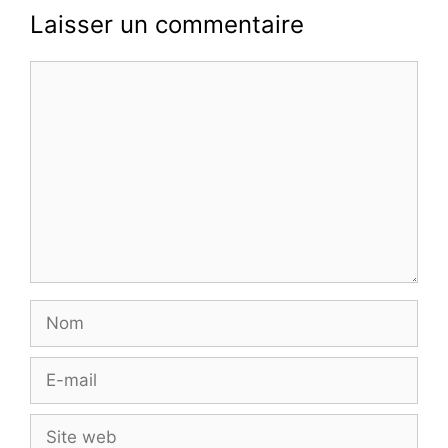
Laisser un commentaire
Commentaire
Nom
E-
mail
Site