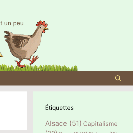
t un peu
Étiquettes
Alsace
(51)
Capitalisme