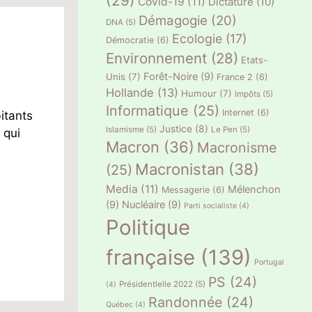
(29)
Covid-19
(11)
Dictature
(10)
Démagogie
(20)
DNA
(5)
Ecologie
(17)
Démocratie
(6)
Environnement
(28)
Etats-
Forêt-Noire
(9)
Unis
(7)
France 2
(6)
Hollande
(13)
Humour
(7)
Impôts
(5)
Informatique
(25)
Internet
(6)
itants
Justice
(8)
Islamisme
(5)
Le Pen
(5)
 qui
Macron
(36)
Macronisme
Macronistan
(38)
(25)
Media
(11)
Mélenchon
Messagerie
(6)
(9)
Nucléaire
(9)
Parti socialiste
(4)
Politique
française
(139)
Portugal
PS
(24)
Présidentlelle 2022
(5)
(4)
Randonnée
(24)
Québec
(4)