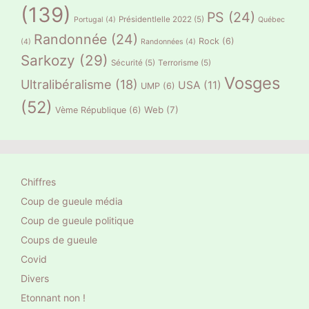
(139)
PS
(24)
Présidentlelle 2022
(5)
Portugal
(4)
Québec
Randonnée
(24)
Rock
(6)
(4)
Randonnées
(4)
Sarkozy
(29)
Sécurité
(5)
Terrorisme
(5)
Vosges
Ultralibéralisme
(18)
USA
(11)
UMP
(6)
(52)
Web
(7)
Vème République
(6)
Chiffres
Coup de gueule média
Coup de gueule politique
Coups de gueule
Covid
Divers
Etonnant non !