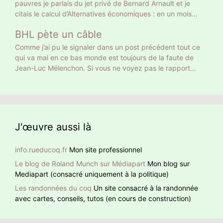
pauvres je parlais du jet privé de Bernard Arnault et je
RSA au turbin. Vous vous rappelez autre chose, vous ? Le
citais le calcul d’Alternatives économiques : en un mois
24 avril 18 768 639 électeurs ont voté Macron, le double.
Bernard Arnault a la même empreinte carbone qu’un
Donc la moitié n’ont pas voté pour son projet mais pour
BHL pète un câble
Français moyen en 18 ans. On peut calculer autrement. 18
faire barrage à Marine Le Pen. Curieusement, sur les
ans ce sont 216 mois. Donc Bernard Arnault a la même
Comme j’ai pu le signaler dans un post précédent tout ce
chaînes d’info on commente, dans la presse écrite on
empreinte carbone que 216 Français moyens. Et encore on
qui va mal en ce bas monde est toujours de la faute de
éditorialise. Peu ont pointé ce mensonge initial. Comment
ne parle que de son jet privé. Ni de son yacht privé de 101
Jean-Luc Mélenchon. Si vous ne voyez pas le rapport
faire confiance à quelqu’un qui ment dès la première
m de long, 27 équipiers et jusqu’à 16 passagers, ni de ses
entre cette pauvre dame et Méluche, BHL lui le voit. À
phrase ?
nombreuses résidences, toutes climatisées. Qui se
noter que BHL ajoute des hashtag en anglais pour donner
ressemble s’assemble
un retentissement international à sa détestation de Jean-
Luc Mélenchon.
J'œuvre aussi là
info.rueducoq.fr
Mon site professionnel
Le blog de Roland Munch sur Médiapart
Mon blog sur
Mediapart (consacré uniquement à la politique)
Les randonnées du coq
Un site consacré à la randonnée
avec cartes, conseils, tutos (en cours de construction)