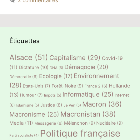
2 commentaires
Étiquettes
Alsace
(51)
Capitalisme
(29)
Covid-19
Démagogie
(20)
(11)
Dictature
(10)
DNA
(5)
Environnement
Ecologie
(17)
Démocratie
(6)
(28)
Hollande
Forêt-Noire
(9)
Etats-Unis
(7)
France 2
(6)
Informatique
(25)
(13)
Humour
(7)
Internet
Impôts
(5)
Macron
(36)
Justice
(8)
(6)
Islamisme
(5)
Le Pen
(5)
Macronistan
(38)
Macronisme
(25)
Media
(11)
Mélenchon
(9)
Nucléaire
(9)
Messagerie
(6)
Politique française
Parti socialiste
(4)