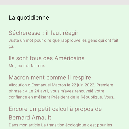
La quotidienne
Sécheresse : il faut réagir
Juste un mot pour dire que j’approuve les gens qui ont fait
ça.
Ils sont fous ces Américains
Moi, ça m’a fait rire.
Macron ment comme il respire
Allocution d’Emmanuel Macron le 22 juin 2022. Première
phrase : « Le 24 avril, vous m’avez renouvelé votre
confiance en m’élisant Président de la République. Vous
l’avez fait sur le fondement d’un projet clair, et en me
Encore un petit calcul à propos de
donnant une légitimité claire. » Gros mensonge. Le 10 avril
il a eu 9 783058 voix soit 27,85% des suffrages exprimés
Bernard Arnault
et 20% des inscrits. Un Français sur 5 a approuvé son
Dans mon article La transition écologique c’est pour les
projet tellement clair : retraite à 65 ans et allocataires du