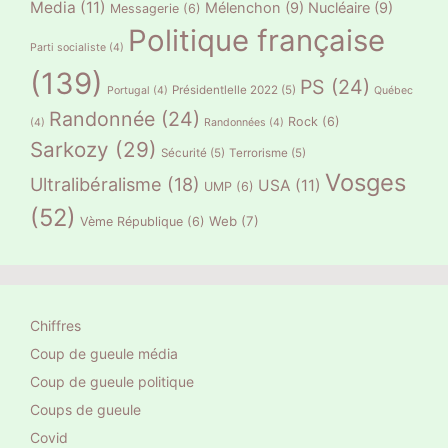
Media
(11)
Mélenchon
(9)
Nucléaire
(9)
Messagerie
(6)
Politique française
Parti socialiste
(4)
(139)
PS
(24)
Présidentlelle 2022
(5)
Portugal
(4)
Québec
Randonnée
(24)
Rock
(6)
(4)
Randonnées
(4)
Sarkozy
(29)
Sécurité
(5)
Terrorisme
(5)
Vosges
Ultralibéralisme
(18)
USA
(11)
UMP
(6)
(52)
Web
(7)
Vème République
(6)
Chiffres
Coup de gueule média
Coup de gueule politique
Coups de gueule
Covid