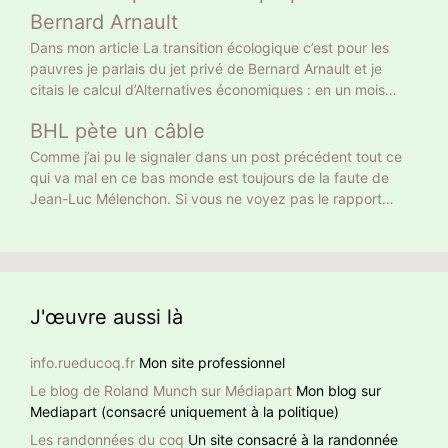
il a eu 9 783058 voix soit 27,85% des suffrages exprimés
Bernard Arnault
et 20% des inscrits. Un Français sur 5 a approuvé son
Dans mon article La transition écologique c’est pour les
projet tellement clair : retraite à 65 ans et allocataires du
pauvres je parlais du jet privé de Bernard Arnault et je
RSA au turbin. Vous vous rappelez autre chose, vous ? Le
citais le calcul d’Alternatives économiques : en un mois
24 avril 18 768 639 électeurs ont voté Macron, le double.
Bernard Arnault a la même empreinte carbone qu’un
Donc la moitié n’ont pas voté pour son projet mais pour
BHL pète un câble
Français moyen en 18 ans. On peut calculer autrement. 18
faire barrage à Marine Le Pen. Curieusement, sur les
ans ce sont 216 mois. Donc Bernard Arnault a la même
Comme j’ai pu le signaler dans un post précédent tout ce
chaînes d’info on commente, dans la presse écrite on
empreinte carbone que 216 Français moyens. Et encore on
qui va mal en ce bas monde est toujours de la faute de
éditorialise. Peu ont pointé ce mensonge initial. Comment
ne parle que de son jet privé. Ni de son yacht privé de 101
Jean-Luc Mélenchon. Si vous ne voyez pas le rapport
faire confiance à quelqu’un qui ment dès la première
m de long, 27 équipiers et jusqu’à 16 passagers, ni de ses
entre cette pauvre dame et Méluche, BHL lui le voit. À
phrase ?
nombreuses résidences, toutes climatisées. Qui se
noter que BHL ajoute des hashtag en anglais pour donner
ressemble s’assemble
un retentissement international à sa détestation de Jean-
Luc Mélenchon.
J'œuvre aussi là
info.rueducoq.fr
Mon site professionnel
Le blog de Roland Munch sur Médiapart
Mon blog sur
Mediapart (consacré uniquement à la politique)
Les randonnées du coq
Un site consacré à la randonnée