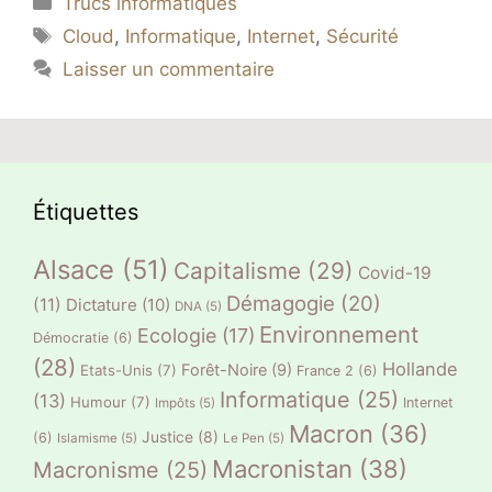
Trucs informatiques
Étiquettes
Cloud
,
Informatique
,
Internet
,
Sécurité
Laisser un commentaire
Étiquettes
Alsace
(51)
Capitalisme
(29)
Covid-19
Démagogie
(20)
(11)
Dictature
(10)
DNA
(5)
Environnement
Ecologie
(17)
Démocratie
(6)
(28)
Hollande
Forêt-Noire
(9)
Etats-Unis
(7)
France 2
(6)
Informatique
(25)
(13)
Humour
(7)
Internet
Impôts
(5)
Macron
(36)
Justice
(8)
(6)
Islamisme
(5)
Le Pen
(5)
Macronistan
(38)
Macronisme
(25)