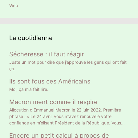
Web
La quotidienne
Sécheresse : il faut réagir
Juste un mot pour dire que j’approuve les gens qui ont fait
ça.
Ils sont fous ces Américains
Moi, ça m’a fait rire.
Macron ment comme il respire
Allocution d’Emmanuel Macron le 22 juin 2022. Première
phrase : « Le 24 avril, vous m’avez renouvelé votre
confiance en m’élisant Président de la République. Vous
l’avez fait sur le fondement d’un projet clair, et en me
Encore un petit calcul à propos de
donnant une légitimité claire. » Gros mensonge. Le 10 avril