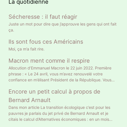
La quotidienne
Sécheresse : il faut réagir
Juste un mot pour dire que j’approuve les gens qui ont fait
ça.
Ils sont fous ces Américains
Moi, ça m’a fait rire.
Macron ment comme il respire
Allocution d’Emmanuel Macron le 22 juin 2022. Première
phrase : « Le 24 avril, vous m’avez renouvelé votre
confiance en m’élisant Président de la République. Vous
l’avez fait sur le fondement d’un projet clair, et en me
Encore un petit calcul à propos de
donnant une légitimité claire. » Gros mensonge. Le 10 avril
il a eu 9 783058 voix soit 27,85% des suffrages exprimés
Bernard Arnault
et 20% des inscrits. Un Français sur 5 a approuvé son
Dans mon article La transition écologique c’est pour les
projet tellement clair : retraite à 65 ans et allocataires du
pauvres je parlais du jet privé de Bernard Arnault et je
RSA au turbin. Vous vous rappelez autre chose, vous ? Le
citais le calcul d’Alternatives économiques : en un mois
24 avril 18 768 639 électeurs ont voté Macron, le double.
Bernard Arnault a la même empreinte carbone qu’un