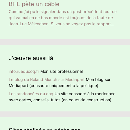
Donc la moitié n’ont pas voté pour son projet mais pour
BHL pète un câble
Français moyen en 18 ans. On peut calculer autrement. 18
faire barrage à Marine Le Pen. Curieusement, sur les
ans ce sont 216 mois. Donc Bernard Arnault a la même
Comme j’ai pu le signaler dans un post précédent tout ce
chaînes d’info on commente, dans la presse écrite on
empreinte carbone que 216 Français moyens. Et encore on
qui va mal en ce bas monde est toujours de la faute de
éditorialise. Peu ont pointé ce mensonge initial. Comment
ne parle que de son jet privé. Ni de son yacht privé de 101
Jean-Luc Mélenchon. Si vous ne voyez pas le rapport
faire confiance à quelqu’un qui ment dès la première
m de long, 27 équipiers et jusqu’à 16 passagers, ni de ses
entre cette pauvre dame et Méluche, BHL lui le voit. À
phrase ?
nombreuses résidences, toutes climatisées. Qui se
noter que BHL ajoute des hashtag en anglais pour donner
ressemble s’assemble
un retentissement international à sa détestation de Jean-
Luc Mélenchon.
J'œuvre aussi là
info.rueducoq.fr
Mon site professionnel
Le blog de Roland Munch sur Médiapart
Mon blog sur
Mediapart (consacré uniquement à la politique)
Les randonnées du coq
Un site consacré à la randonnée
avec cartes, conseils, tutos (en cours de construction)