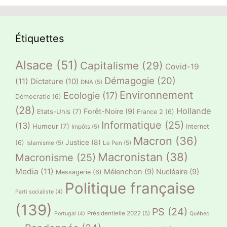
Étiquettes
Alsace
(51)
Capitalisme
(29)
Covid-19
Démagogie
(20)
(11)
Dictature
(10)
DNA
(5)
Environnement
Ecologie
(17)
Démocratie
(6)
(28)
Hollande
Forêt-Noire
(9)
Etats-Unis
(7)
France 2
(6)
Informatique
(25)
(13)
Humour
(7)
Internet
Impôts
(5)
Macron
(36)
Justice
(8)
(6)
Islamisme
(5)
Le Pen
(5)
Macronistan
(38)
Macronisme
(25)
Media
(11)
Mélenchon
(9)
Nucléaire
(9)
Messagerie
(6)
Politique française
Parti socialiste
(4)
(139)
PS
(24)
Présidentlelle 2022
(5)
Portugal
(4)
Québec