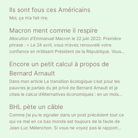
Ils sont fous ces Américains
Moi, ça m’a fait rire.
Macron ment comme il respire
Allocution d’Emmanuel Macron le 22 juin 2022. Première
phrase : « Le 24 avril, vous m’avez renouvelé votre
confiance en m’élisant Président de la République. Vous
l’avez fait sur le fondement d’un projet clair, et en me
Encore un petit calcul à propos de
donnant une légitimité claire. » Gros mensonge. Le 10 avril
il a eu 9 783058 voix soit 27,85% des suffrages exprimés
Bernard Arnault
et 20% des inscrits. Un Français sur 5 a approuvé son
Dans mon article La transition écologique c’est pour les
projet tellement clair : retraite à 65 ans et allocataires du
pauvres je parlais du jet privé de Bernard Arnault et je
RSA au turbin. Vous vous rappelez autre chose, vous ? Le
citais le calcul d’Alternatives économiques : en un mois
24 avril 18 768 639 électeurs ont voté Macron, le double.
Bernard Arnault a la même empreinte carbone qu’un
Donc la moitié n’ont pas voté pour son projet mais pour
BHL pète un câble
Français moyen en 18 ans. On peut calculer autrement. 18
faire barrage à Marine Le Pen. Curieusement, sur les
ans ce sont 216 mois. Donc Bernard Arnault a la même
Comme j’ai pu le signaler dans un post précédent tout ce
chaînes d’info on commente, dans la presse écrite on
empreinte carbone que 216 Français moyens. Et encore on
qui va mal en ce bas monde est toujours de la faute de
éditorialise. Peu ont pointé ce mensonge initial. Comment
ne parle que de son jet privé. Ni de son yacht privé de 101
Jean-Luc Mélenchon. Si vous ne voyez pas le rapport
faire confiance à quelqu’un qui ment dès la première
m de long, 27 équipiers et jusqu’à 16 passagers, ni de ses
entre cette pauvre dame et Méluche, BHL lui le voit. À
phrase ?