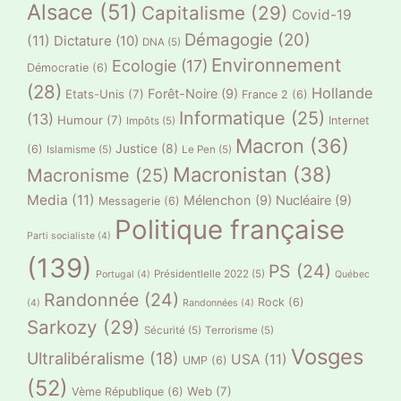
Alsace
(51)
Capitalisme
(29)
Covid-19
Démagogie
(20)
(11)
Dictature
(10)
DNA
(5)
Environnement
Ecologie
(17)
Démocratie
(6)
(28)
Hollande
Forêt-Noire
(9)
Etats-Unis
(7)
France 2
(6)
Informatique
(25)
(13)
Humour
(7)
Internet
Impôts
(5)
Macron
(36)
Justice
(8)
(6)
Islamisme
(5)
Le Pen
(5)
Macronistan
(38)
Macronisme
(25)
Media
(11)
Mélenchon
(9)
Nucléaire
(9)
Messagerie
(6)
Politique française
Parti socialiste
(4)
(139)
PS
(24)
Présidentlelle 2022
(5)
Portugal
(4)
Québec
Randonnée
(24)
Rock
(6)
(4)
Randonnées
(4)
Sarkozy
(29)
Sécurité
(5)
Terrorisme
(5)
Vosges
Ultralibéralisme
(18)
USA
(11)
UMP
(6)
(52)
Web
(7)
Vème République
(6)