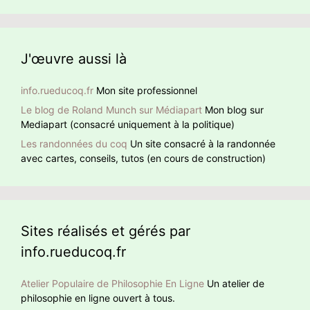
nombreuses résidences, toutes climatisées. Qui se
noter que BHL ajoute des hashtag en anglais pour donner
ressemble s’assemble
un retentissement international à sa détestation de Jean-
Luc Mélenchon.
J'œuvre aussi là
info.rueducoq.fr
Mon site professionnel
Le blog de Roland Munch sur Médiapart
Mon blog sur
Mediapart (consacré uniquement à la politique)
Les randonnées du coq
Un site consacré à la randonnée
avec cartes, conseils, tutos (en cours de construction)
Sites réalisés et gérés par
info.rueducoq.fr
Atelier Populaire de Philosophie En Ligne
Un atelier de
philosophie en ligne ouvert à tous.