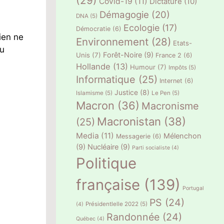
(29)
Covid-19
(11)
Dictature
(10)
Démagogie
(20)
DNA
(5)
Ecologie
(17)
Démocratie
(6)
Rien ne
Environnement
(28)
Etats-
ou
Forêt-Noire
(9)
Unis
(7)
France 2
(6)
Hollande
(13)
Humour
(7)
Impôts
(5)
Informatique
(25)
Internet
(6)
Justice
(8)
Islamisme
(5)
Le Pen
(5)
Macron
(36)
Macronisme
Macronistan
(38)
(25)
Media
(11)
Mélenchon
Messagerie
(6)
(9)
Nucléaire
(9)
Parti socialiste
(4)
Politique
française
(139)
Portugal
PS
(24)
Présidentlelle 2022
(5)
(4)
Randonnée
(24)
Québec
(4)