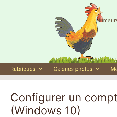
Aller
au
contenu
Humeurs
Rubriques
Galeries photos
Me
Configurer un compte
(Windows 10)