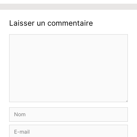
Laisser un commentaire
Commentaire
Nom
E-
mail