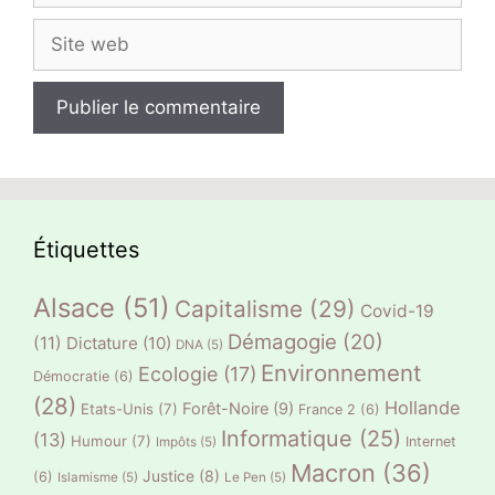
Site
web
Étiquettes
Alsace
(51)
Capitalisme
(29)
Covid-19
Démagogie
(20)
(11)
Dictature
(10)
DNA
(5)
Environnement
Ecologie
(17)
Démocratie
(6)
(28)
Hollande
Forêt-Noire
(9)
Etats-Unis
(7)
France 2
(6)
Informatique
(25)
(13)
Humour
(7)
Internet
Impôts
(5)
Macron
(36)
Justice
(8)
(6)
Islamisme
(5)
Le Pen
(5)