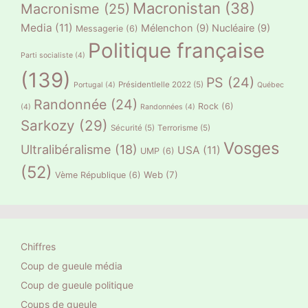
Macronistan
(38)
Macronisme
(25)
Media
(11)
Mélenchon
(9)
Nucléaire
(9)
Messagerie
(6)
Politique française
Parti socialiste
(4)
(139)
PS
(24)
Présidentlelle 2022
(5)
Portugal
(4)
Québec
Randonnée
(24)
Rock
(6)
(4)
Randonnées
(4)
Sarkozy
(29)
Sécurité
(5)
Terrorisme
(5)
Vosges
Ultralibéralisme
(18)
USA
(11)
UMP
(6)
(52)
Web
(7)
Vème République
(6)
Chiffres
Coup de gueule média
Coup de gueule politique
Coups de gueule